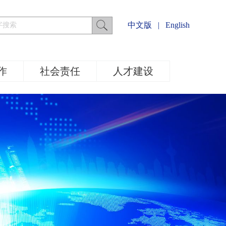
中文版
|
English
作
社会责任
人才建设