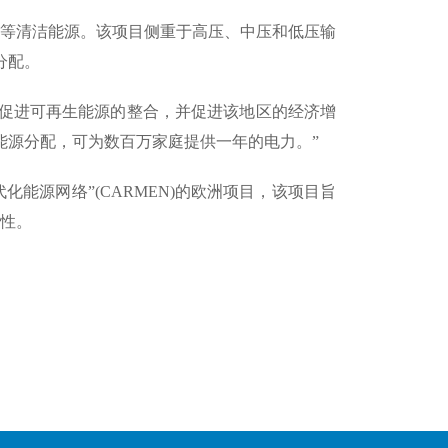
阳能等清洁能源。该项目侧重于高压、中压和低压输
分配。
能源效率，促进可再生能源的整合，并促进该地区的经济增
能源分配，可为数百万家庭提供一年的电力。”
代化能源网络”(CARMEN)的欧洲项目，该项目旨
作性。