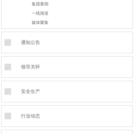
集团要闻
一线报道
媒体聚集
通知公告
领导关怀
安全生产
行业动态