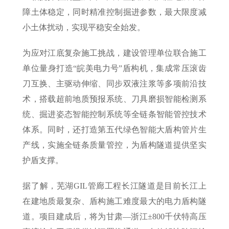
障土体稳定，同时精准控制掘进参数，最大限度减
小土体扰动，实现平稳安全始发。
为应对江底复杂施工挑战，建设管理单位联合施工
单位量身打造“皖美电力号”盾构机，集成常压滚齿
刀互换、主驱动伸缩、同步双液注浆等多项前沿技
术，搭载超前地质预报系统、刀具磨损智能检测系
统、掘进姿态智能控制系统等全链条智能管控技术
体系。同时，还打造第五代绿色智能大盾构管片生
产线，实施全链条质量管控，为盾构隧道提供坚实
护盾支撑。
据了解，芜湖GIL管廊工程长江隧道是目前长江上
在建地质最复杂、盾构施工难度最大的电力盾构隧
道。项目建成后，将为甘肃—浙江±800千伏特高压