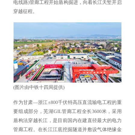
电线路)管廊工程开始盾构掘进，向着长江天堑开启
穿越征程。
(图片由中铁十四局提供)
作为甘肃—浙江±800千伏特高压直流输电工程的重
要组成部分，芜湖GIL管廊工程全长3600米，采用
盾构法穿越长江，是目前国内在建直径最大的电力
管廊工程。在长江江底挖掘隧道并敷设气体绝缘金