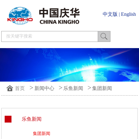
中文版
|
English
>
>
>
首页
新闻中心
乐鱼新闻
集团新闻
乐鱼新闻
集团新闻