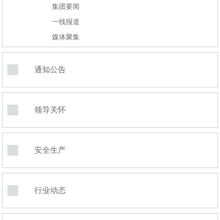
集团要闻
一线报道
媒体聚集
通知公告
领导关怀
安全生产
行业动态