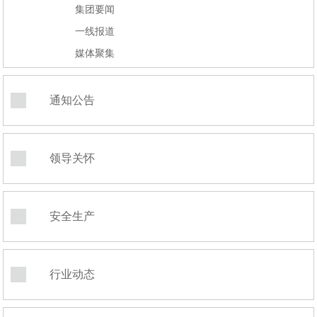
集团要闻
一线报道
媒体聚集
通知公告
领导关怀
安全生产
行业动态