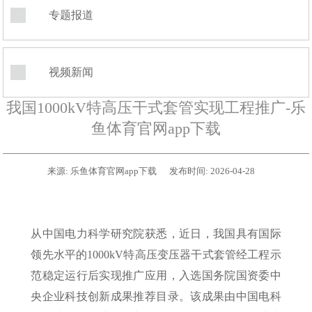
专题报道
视频新闻
我国1000kV特高压干式套管实现工程推广-乐
鱼体育官网app下载
来源:
乐鱼体育官网app下载
发布时间:
2026-04-28
从中国电力科学研究院获悉，近日，我国具有国际
领先水平的1000kV特高压变压器干式套管经工程示
范稳定运行后实现推广应用，入选国务院国资委中
央企业科技创新成果推荐目录。该成果由中国电科