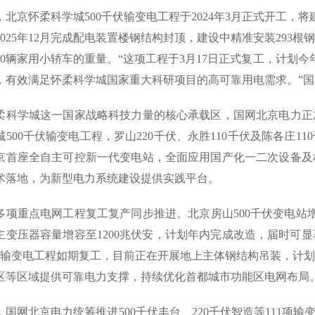
，北京怀柔科学城500千伏输变电工程于2024年3月正式开工，
2025年12月完成配电装置楼钢结构封顶，建设中精准安装293根
900辆家用小轿车的重量。“这项工程于3月17日正式复工，计划
，有效满足怀柔科学城国家重大科研项目的高可靠用电需求。”
柔科学城这一国家战略科技力量的核心承载区，国网北京电力正
城500千伏输变电工程，罗山220千伏、永胜110千伏及陈各庄
京首座全自主可控新一代变电站，全面应用国产化一二次设备及
术落地，为新型电力系统建设提供实践平台。
多项重点电网工程复工复产同步推进。北京房山500千伏变电站增
主变压器容量增容至1200兆伏安，计划年内完成改造，届时可
千伏输变电工程如期复工，目前正在开展地上主体钢结构吊装，计划
区等区域提供可靠电力支撑，持续优化首都城市功能区电网布局
年，国网北京电力统筹推进500千伏丰台、220千伏智造等111项