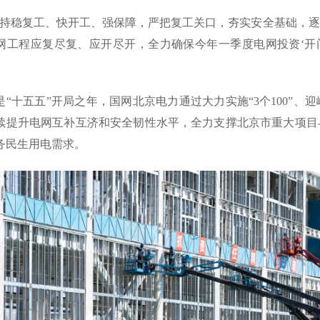
坚持稳复工、快开工、强保障，严把复工关口，夯实安全基础，
网工程应复尽复、应开尽开，全力确保今年一季度电网投资‘开
6年是“十五五”开局之年，国网北京电力通过大力实施“3个100
续提升电网互补互济和安全韧性水平，全力支撑北京市重大项目
务民生用电需求。