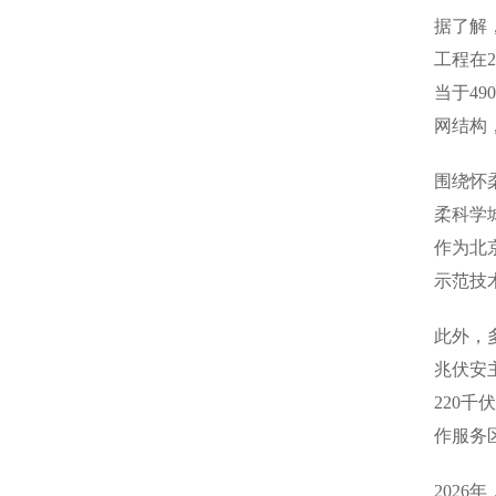
据了解
工程在
当于4
网结构
围绕怀
柔科学
作为北
示范技
此外，
兆伏安
220
作服务
2026