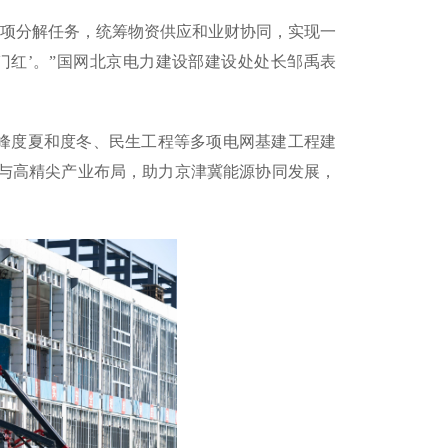
逐项分解任务，统筹物资供应和业财协同，实现一
门红’。”国网北京电力建设部建设处处长邹禹表
”、迎峰度夏和度冬、民生工程等多项电网基建工程建
与高精尖产业布局，助力京津冀能源协同发展，