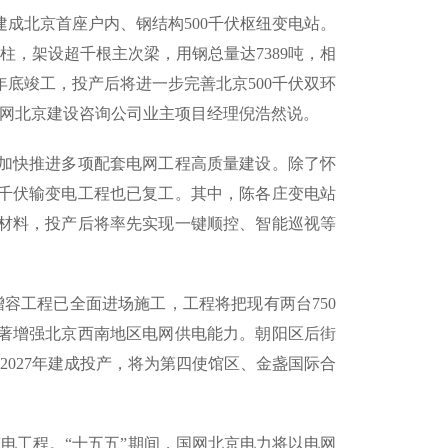
将建成北京首座户内、钢结构500千伏枢纽变电站。
钢柱，架设超千根主次梁，用钢总量达7389吨，相
今年底竣工，投产后将进一步完善北京500千伏双环
国网北京建设咨询公司业主项目经理倪浩然说。
加快推进多项配套电网工程高质量建设。除了怀
110千伏输变电工程也已复工。其中，陈各庄变电站
材料，投产后将率先实现一键顺控、智能巡视等
容工程已全面进场施工，工程将把现有两台750
显著增强北京西南地区电网供电能力。朝阳区后街
2027年建成投产，将为第四使馆区、金盏国际合
。
输变电工程。“十五五”期间，国网北京电力将以电网