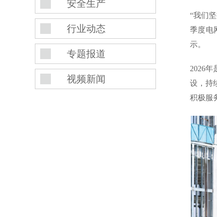
安全生产
“我们
行业动态
季度电
示。
专题报道
202
视频新闻
设，持
积极服