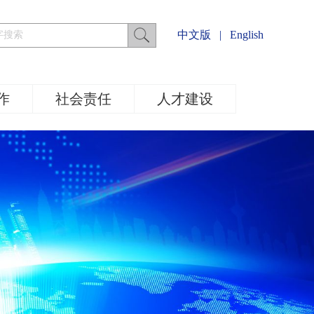
中文版
|
English
作
社会责任
人才建设