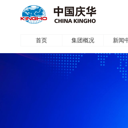
首页
集团概况
新闻