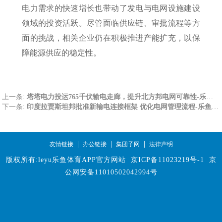
电力需求的快速增长也带动了发电与电网设施建设
领域的投资活跃。尽管面临供应链、审批流程等方
面的挑战，相关企业仍在积极推进产能扩充，以保
障能源供应的稳定性。
上一条:
塔塔电力投运765千伏输电走廊，提升北方邦电网可靠性-乐鱼体育官网app下载
下一条:
印度拉贾斯坦邦批准新输电连接框架 优化电网管理流程-乐鱼体育官网app下载
|
|
|
友情链接
办公链接
集团子网
法律声明
版权所有:leyu乐鱼体育APP官方网站
京ICP备11023219号-1
京
公网安备11010502042994号