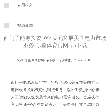
专题报道
视频新闻
西门子能源投资10亿美元拓展美国电力市场
业务-乐鱼体育官网app下载
来源:
乐鱼体育官网app下载
发布时间:
2026-05-10
西门子能源近日宣布，将投入10亿美元在美国扩大
电网设备及燃气轮机制造业务，以应对数据中心和
人工智能快速发展带来的电力需求增长。首席执行
官克里斯蒂安·布鲁赫表示：“美国是目前全球电力