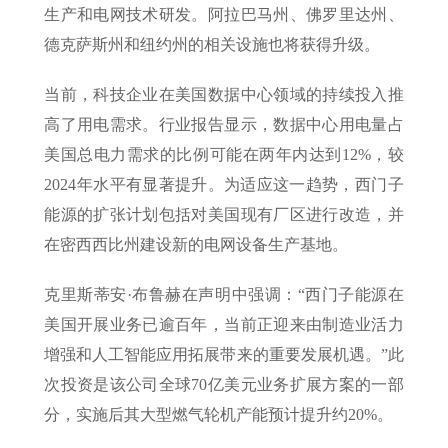
生产和电网技术研发。阿拉巴马州、佛罗里达州、
德克萨斯州和纽约州的相关设施也将获得升级。
当前，科技企业在美国数据中心领域的持续投入推
高了用电需求。行业报告显示，数据中心用电量占
美国总电力需求的比例可能在两年内达到12%，较
2024年水平有显著提升。为适应这一趋势，西门子
能源的扩张计划包括对美国现有厂区进行改造，并
在密西西比州建设新的电网设备生产基地。
克里斯蒂安·布鲁赫在声明中强调：“西门子能源在
美国开展业务已逾百年，当前正迎来由制造业活力
增强和人工智能应用拓展带来的重要发展机遇。”此
次投资是该公司全球70亿美元业务扩展方案的一部
分，实施后其大型燃气轮机产能预计提升约20%。