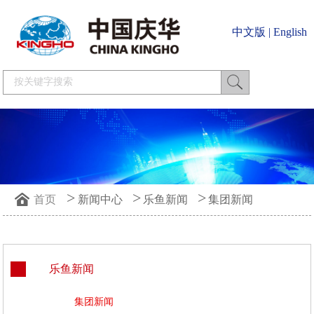
中文版
|
English
>
>
>
首页
新闻中心
乐鱼新闻
集团新闻
乐鱼新闻
集团新闻