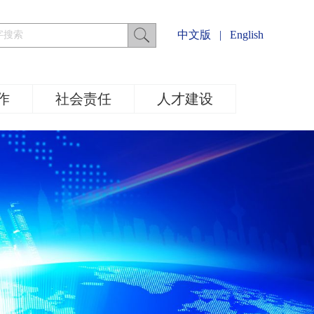
中文版
|
English
作
社会责任
人才建设