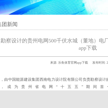
集团新闻
勘察设计的贵州电网500千伏水城（董地）电
app下载
来源:
乐鱼体育官网app下载
发布时间:
2
7日，由中国能源建设集团西南电力设计院有限公司负责勘察设计的
，成为贵州省电网“十五五”期间首个