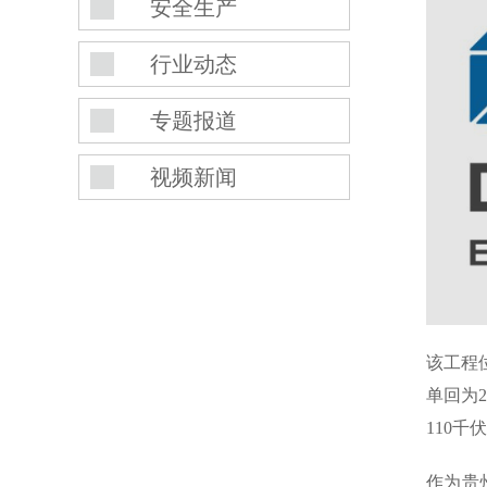
安全生产
行业动态
专题报道
视频新闻
该工程
单回为
110
作为贵