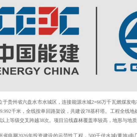
位于贵州省六盘水市水城区，连接能源水城2×66万千瓦燃煤发电
29.992千米，全线按单回路架设，共建设78基杆塔。工程全线地
千伏以上等级交叉跨越38次。项目沿线森林覆盖率较高，地形与地
州省电网2026年投资建设的示范性工程，500千伏水城(董地