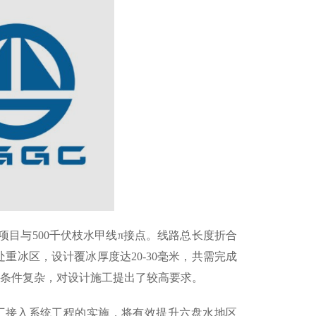
项目与500千伏枝水甲线π接点。线路总长度折合
处重冰区，设计覆冰厚度达20-30毫米，共需完成
质条件复杂，对设计施工提出了较高要求。
)电厂接入系统工程的实施，将有效提升六盘水地区