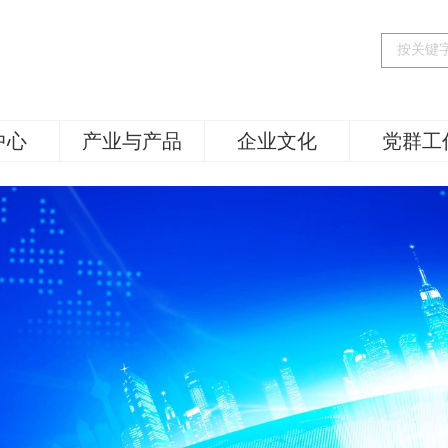
中心
产业与产品
企业文化
党群工