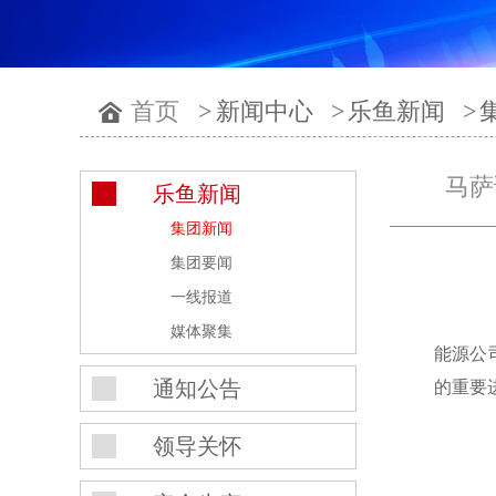
首页
>
新闻中心
>
乐鱼新闻
>
马萨
乐鱼新闻
集团新闻
集团要闻
一线报道
媒体聚集
能源公司
通知公告
的重要
领导关怀