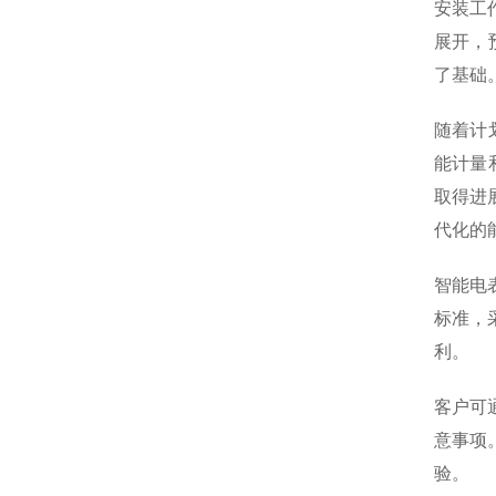
安装工作
展开，
了基础
随着计划
能计量
取得进
代化的
智能电
标准，
利。
客户可
意事项
验。