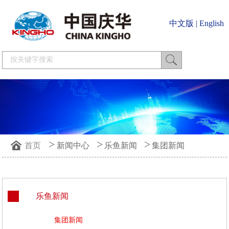
中文版
|
English
>
>
>
首页
新闻中心
乐鱼新闻
集团新闻
乐鱼新闻
集团新闻