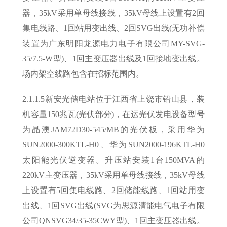
器，35kV采用单母线接线，35kV母线上设置有2回
集电线路、1回站用变出线、2回SVG出线(无功补偿
装置为广东明阳龙源电力电子有限公司MY-SVG-
35/7.5-W型)、1回主变压器出线及1回接地变出线。
场内架空线路包含在招标范围内。
2.1.1.5新安光储电站位于江西省上饶市铅山县，装
机容量150兆瓦(光伏部分)，在运光伏发电设备型号
为晶澳JAM72D30-545/MB的光伏板，采用华为
SUN2000-300KTL-H0、华为SUN2000-196KTL-H0
太阳能光伏逆变器。升压站安装1台150MVA的
220kV主变压器，35kV采用单母线接线，35kV母线
上设置有5回集电线路、2回储能线路、1回站用变
出线、1回SVG出线(SVG为思源清能电气电子有限
公司QNSVG34/35-35CWY型)、1回主变压器出线。