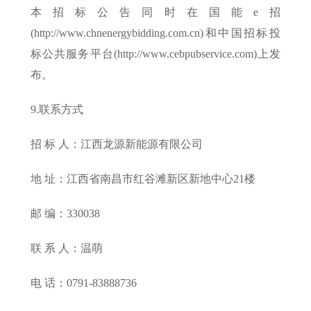
本招标公告同时在国能e招
(http://www.chnenergybidding.com.cn)和中国招标投
标公共服务平台(http://www.cebpubservice.com)上发
布。
9.联系方式
招 标 人：江西龙源新能源有限公司
地 址：江西省南昌市红谷滩新区新地中心21楼
邮 编：330038
联 系 人：温萌
电 话：0791-83888736