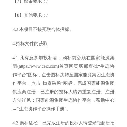
【7】设备要求：/
【8】其他要求：/
3.2 本项目不接受联合体投标。
4.招标文件的获取
4.1 凡有意参加投标者，购标前必须在国家能源集
团(https://www.ceic.com)首页网页底部查找“生态协
作平台”图标，点击图标跳转至国家能源集团生态协
作平台，点击“物资采购”图标，完成国家能源集团
供应商注册，已注册的投标人请勿重复注册。注册
方法详见：国家能源集团生态协作平台→帮助中心
→“生态协作平台操作手册”。
4.2 购标途径：已完成注册的投标人请登录“国能e招