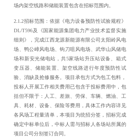
场内架空线路和储能装置包含在招标范围内。
2.1.2招标范围：依据《电力设备预防性试验规程》
DL/T596及《国家能源集团电力产业技术监督实施
细则》，完成江西龙源新能源有限公司太阳岭风电
场、鸭公嶂风电场、钩刀咀风电场、武华山风储电
场和新安光储电站，共5家场站升压站设备、箱式
变压器、储能装置、架空线路进行年度预防性试
验、消缺及抢修服务。项目承包方式为包工包料，
投标人开展工作相关费用已包含于投标费用中，包
括但不限于：人工、差旅、劳保、车辆、燃油、工
具、耗材、设备、保险等费用，具体工作内容详见
各风场工程量清单，本项目为统招分签，招标完成
确定中标单位后，中标人需与招标人各场站所属的
项目公司分别签订合同。