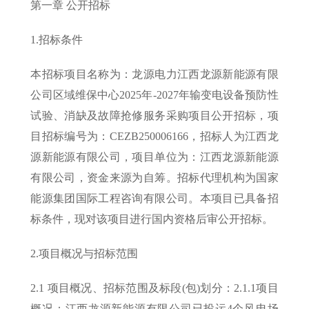
第一章 公开招标
1.招标条件
本招标项目名称为：龙源电力江西龙源新能源有限
公司区域维保中心2025年-2027年输变电设备预防性
试验、消缺及故障抢修服务采购项目公开招标，项
目招标编号为：CEZB250006166，招标人为江西龙
源新能源有限公司，项目单位为：江西龙源新能源
有限公司，资金来源为自筹。招标代理机构为国家
能源集团国际工程咨询有限公司。本项目已具备招
标条件，现对该项目进行国内资格后审公开招标。
2.项目概况与招标范围
2.1 项目概况、招标范围及标段(包)划分：2.1.1项目
概况：江西龙源新能源有限公司已投运4个风电场