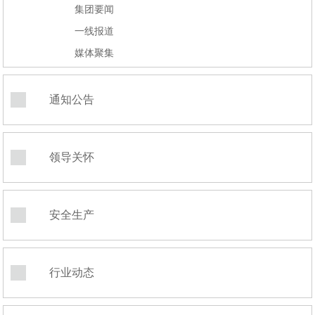
集团要闻
一线报道
媒体聚集
通知公告
领导关怀
安全生产
行业动态