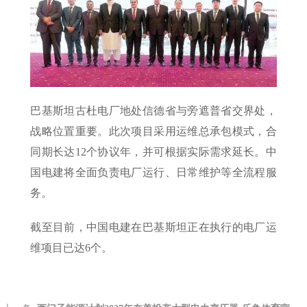
巴基斯坦古杜电厂地处信德省与旁遮普省交界处，
战略位置重要。此次项目采用运维总承包模式，合
同期长达12个协议年，并可根据实际需求延长。中
国电建将全面负责电厂运行、日常维护等全流程服
务。
截至目前，中国电建在巴基斯坦正在执行的电厂运
维项目已达6个。