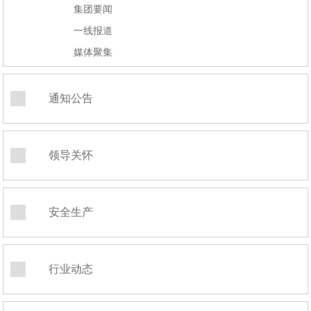
集团要闻
一线报道
媒体聚集
通知公告
领导关怀
安全生产
行业动态