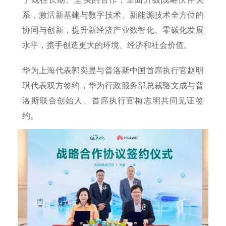
系，激活新基建与数字技术、新能源技术全方位的
协同与创新，提升新经济产业数智化、零碳化发展
水平，携手创造更大的环境、经济和社会价值。
华为上海代表郭奕昱与普洛斯中国首席执行官赵明
琪代表双方签约，华为行政服务部总裁骆文成与普
洛斯联合创始人、首席执行官梅志明共同见证签
约。