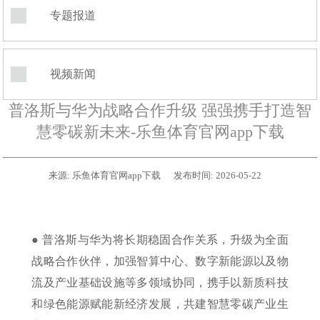
专题报道
视频新闻
普洛斯与华为战略合作升级 强强携手打造智
慧零碳新未来-乐鱼体育官网app下载
来源:
乐鱼体育官网app下载
发布时间:
2026-05-22
● 普洛斯与华为将长期稳固合作关系，升级为全面
战略合作伙伴，加强智算中心、数字新能源以及物
流及产业基础设施等多领域协同，携手以新质科技
和绿色能源赋能新经济发展，共建智慧零碳产业生