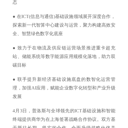
态
● 在ICT(信息与通信)基础设施领域展开深度合作，
探索新一代智算中心建设与运营，聚力构建高效安
全、智慧绿色数字化底座
● 致力于在物流及供应链运营场景推进重卡超充
站、储能系统等数字能源应用规模化落地，助力双
碳目标
● 联手提升新经济基础设施底盘的数智化运营管
理，加强AI应用，赋能企业数字化转型和产业升级
发展
4月3日，普洛斯与全球领先的ICT基础设施和智能
终端提供商华为在上海签署战略合作协议。双方基
于既往长期、坚实的合作，全面升级战略伙伴关