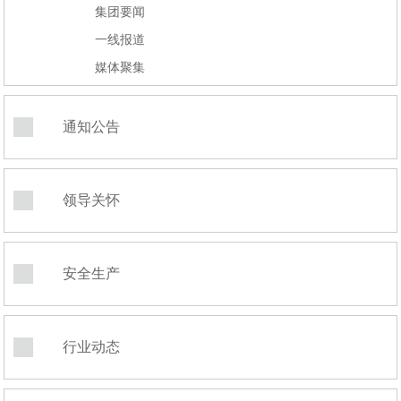
集团要闻
一线报道
媒体聚集
通知公告
领导关怀
安全生产
行业动态