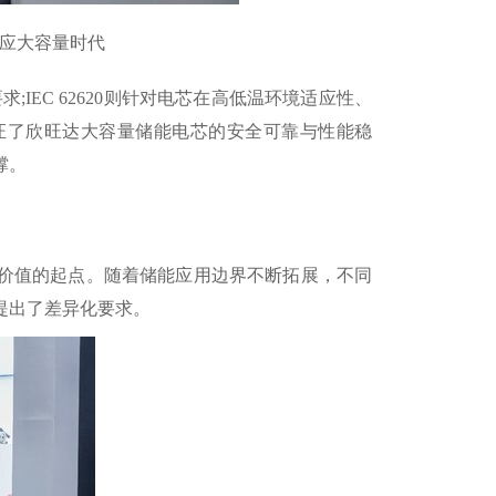
力回应大容量时代
;IEC 62620则针对电芯在高低温环境适应性、
证了欣旺达大容量储能电芯的安全可靠与性能稳
撑。
价值的起点。随着储能应用边界不断拓展，不同
提出了差异化要求。