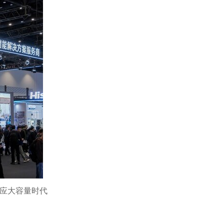
力回应大容量时代