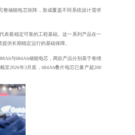
684Ah完整储能电芯矩阵，形成覆盖不同系统设计需求
产品，代表着稳定可靠的工程基础。这一系列产品在一
统提供长期稳定运行的基础保障。
Ah与684Ah储能电芯，两款产品分别基于卷绕
026年3月底，684Ah叠片电芯已量产超200