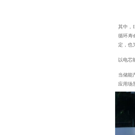
其中，I
循环寿
定，也
以电芯
当储能
应用场