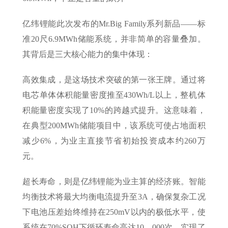
亿纬锂能此次发布的Mr.Big Family系列新品——标
准20尺6.9MWh储能系统，并非简单的容量叠加。
其背后是三大核心能力的集中体现：
高效集成，是这场技术突破的第一张王牌。通过将
电芯单体体积能量密度推至430Wh/L以上，整机体
积能量密度实现了10%的跨越式提升。这意味着，
在典型200MWh储能项目中，该系统可使占地面积
减少6%，为业主直接节省初始投资成本约260万
元。
超长寿命，则是亿纬锂能为业主算的经济账。智能
均衡技术将最大均衡电流提升至3A，确保复杂工况
下电池压差始终维持在250mV以内的极低水平，使
系统在70%SOH下循环寿命高达10，000次，实现了