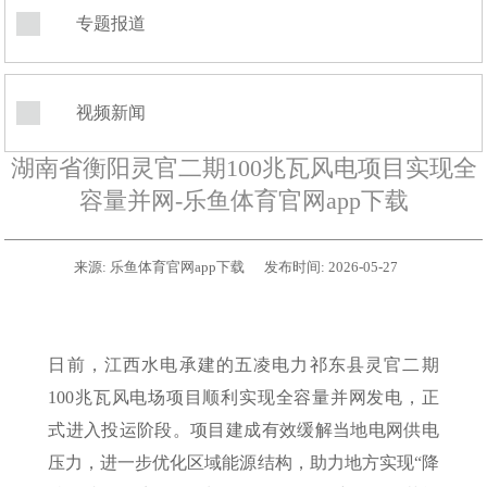
专题报道
视频新闻
湖南省衡阳灵官二期100兆瓦风电项目实现全
容量并网-乐鱼体育官网app下载
来源:
乐鱼体育官网app下载
发布时间:
2026-05-27
日前，江西水电承建的五凌电力祁东县灵官二期
100兆瓦风电场项目顺利实现全容量并网发电，正
式进入投运阶段。项目建成有效缓解当地电网供电
压力，进一步优化区域能源结构，助力地方实现“降