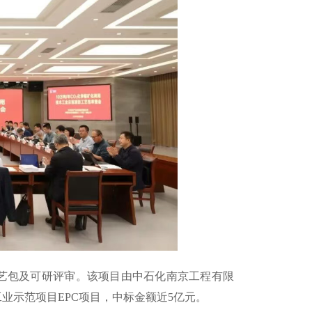
工艺包及可研评审。该项目由中石化南京工程有限
工业示范项目EPC项目，中标金额近5亿元。