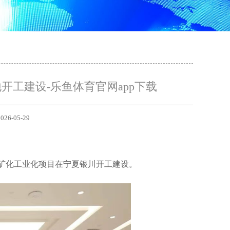
开工建设-乐鱼体育官网app下载
026-05-29
US矿化工业化项目在宁夏银川开工建设。