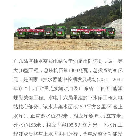
广东陆河抽水蓄能电站位于汕尾市陆河县，属一等
大(1)型工程，总装机容量1400兆瓦，总投资约90亿
元，是国家《抽水蓄能中长期发展规划(2021—2035
年)》“十四五”重点实施项目及广东省“十四五”能源
规划关键工程。水电十六局承建的下水库工程为电
站核心部分，该水库集水面积15.3平方公里(不含上
水库)，正常蓄水位232米，相应库容953万立方米;
死水位193米，相应库容105.5万立方米。下水库工
程建成后将与上水库协同运行，为电站整体功能发