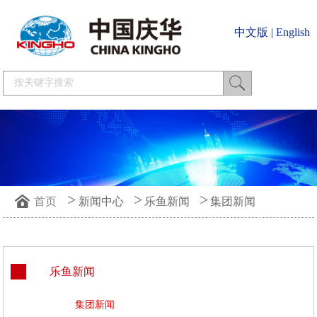
中文版
|
English
>
>
>
首页
新闻中心
乐鱼新闻
集团新闻
乐鱼新闻
集团新闻