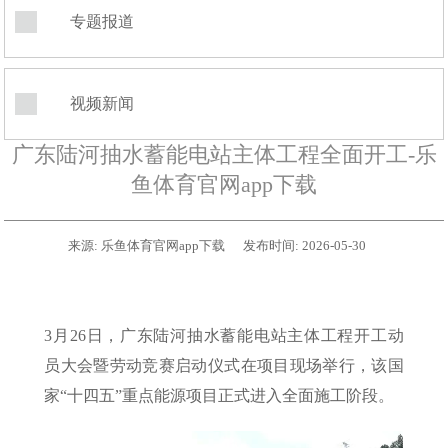
专题报道
视频新闻
广东陆河抽水蓄能电站主体工程全面开工-乐
鱼体育官网app下载
来源:
乐鱼体育官网app下载
发布时间:
2026-05-30
3月26日，广东陆河抽水蓄能电站主体工程开工动
员大会暨劳动竞赛启动仪式在项目现场举行，该国
家“十四五”重点能源项目正式进入全面施工阶段。