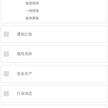
集团要闻
一线报道
媒体聚集
通知公告
领导关怀
安全生产
行业动态