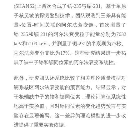
(SHANS2)上首次合成了锫-235与镅-231。基于单原
子核灵敏的探测鉴别技术，团队观测到三条具有能
量-位置-时间关联的阿尔法衰变链，首次测量了
锫-235和镅-231的阿尔法衰变粒子能量分别为7632
keV和7109 keV，并测量了镅-231的半衰期为75秒、
阿尔法衰变分支比为17%。这些研究结果进一步拓
展了缺中子锫和镅同位素的阿尔法衰变系统性。
此外，研究团队还系统比较了相关理论质量模型对
锕系核区阿尔法衰变能的预言能力。结果显示，对
于极端缺中子的锫和镅同位素，理论计算值系统性
地高于实验值，且对锫同位素的变化趋势预言与实
验存在显著偏离。这一差异为理论模型的进一步改
进提供了重要实验依据。