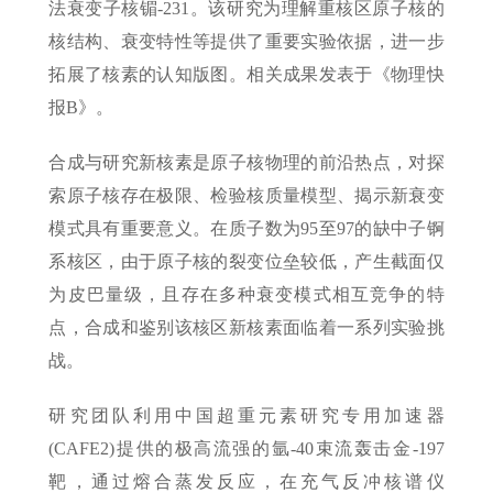
法衰变子核镅-231。该研究为理解重核区原子核的
核结构、衰变特性等提供了重要实验依据，进一步
拓展了核素的认知版图。相关成果发表于《物理快
报B》。
合成与研究新核素是原子核物理的前沿热点，对探
索原子核存在极限、检验核质量模型、揭示新衰变
模式具有重要意义。在质子数为95至97的缺中子锕
系核区，由于原子核的裂变位垒较低，产生截面仅
为皮巴量级，且存在多种衰变模式相互竞争的特
点，合成和鉴别该核区新核素面临着一系列实验挑
战。
研究团队利用中国超重元素研究专用加速器
(CAFE2)提供的极高流强的氩-40束流轰击金-197
靶，通过熔合蒸发反应，在充气反冲核谱仪