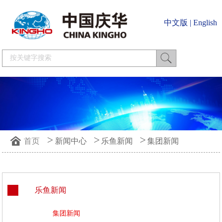
中文版
|
English
>
>
>
首页
新闻中心
乐鱼新闻
集团新闻
乐鱼新闻
集团新闻