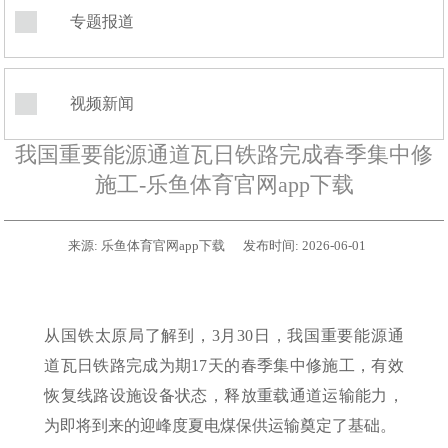
专题报道
视频新闻
我国重要能源通道瓦日铁路完成春季集中修
施工-乐鱼体育官网app下载
来源:
乐鱼体育官网app下载
发布时间:
2026-06-01
从国铁太原局了解到，3月30日，我国重要能源通
道瓦日铁路完成为期17天的春季集中修施工，有效
恢复线路设施设备状态，释放重载通道运输能力，
为即将到来的迎峰度夏电煤保供运输奠定了基础。