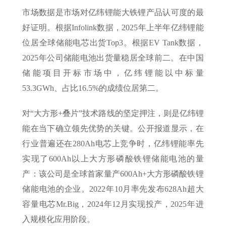
市场数据是市场对亿纬锂能大铁锂产品认可度的最
好证明。根据Infolink数据，2025年上半年亿纬锂能
位居全球储能电芯出货Top3。根据EV Tank数据，
2025年公司储能电池出货量稳居全球前二。在中国
储能项目开标市场中，亿纬锂能以中标量
53.3GWh、占比16.5%的成绩位居第二。
对“大方形+叠片”技术路线的坚定押注，则是亿纬锂
能在当下确立领先优势的关键。公开报道显示，在
行业普遍还在280Ah电芯上竞争时，亿纬锂能率先
实现了600Ah以上大方形磷酸铁锂储能电池的量
产：该公司是全球首家量产600Ah+大方形磷酸铁锂
储能电池的企业。2022年10月率先发布628Ah超大
容量电芯Mr.Big，2024年12月实现投产，2025年进
入规模化应用阶段。