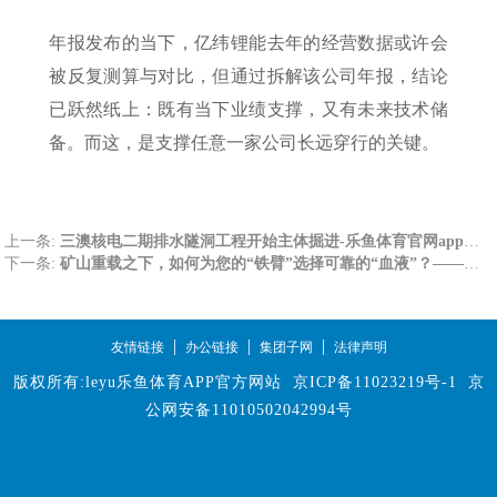
年报发布的当下，亿纬锂能去年的经营数据或许会
被反复测算与对比，但通过拆解该公司年报，结论
已跃然纸上：既有当下业绩支撑，又有未来技术储
备。而这，是支撑任意一家公司长远穿行的关键。
上一条:
三澳核电二期排水隧洞工程开始主体掘进-乐鱼体育官网app下载
下一条:
矿山重载之下，如何为您的“铁臂”选择可靠的“血液”？——美孚液压油深度解析-乐鱼体育官网app下载
|
|
|
友情链接
办公链接
集团子网
法律声明
版权所有:leyu乐鱼体育APP官方网站
京ICP备11023219号-1
京
公网安备11010502042994号