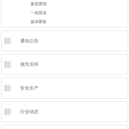
集团要闻
一线报道
媒体聚集
通知公告
领导关怀
安全生产
行业动态