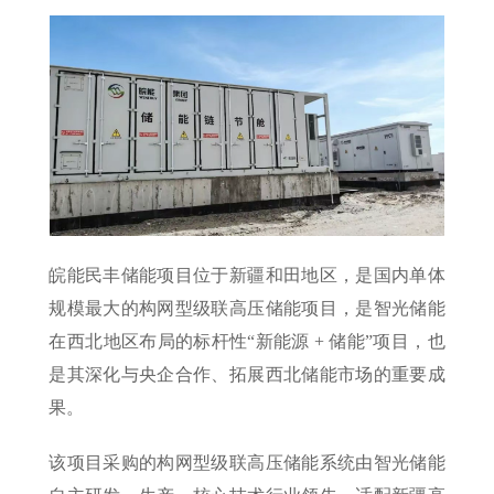
皖能民丰储能项目位于新疆和田地区，是国内单体
规模最大的构网型级联高压储能项目，是智光储能
在西北地区布局的标杆性“新能源 + 储能”项目，也
是其深化与央企合作、拓展西北储能市场的重要成
果。
该项目采购的构网型级联高压储能系统由智光储能