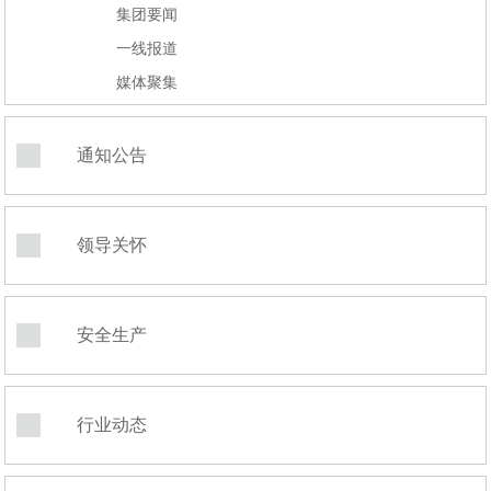
集团要闻
一线报道
媒体聚集
通知公告
领导关怀
安全生产
行业动态