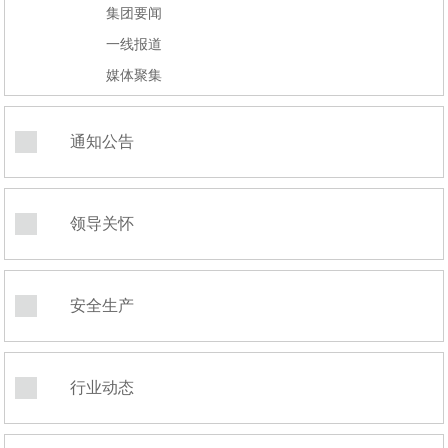
集团要闻
一线报道
媒体聚集
通知公告
领导关怀
安全生产
行业动态