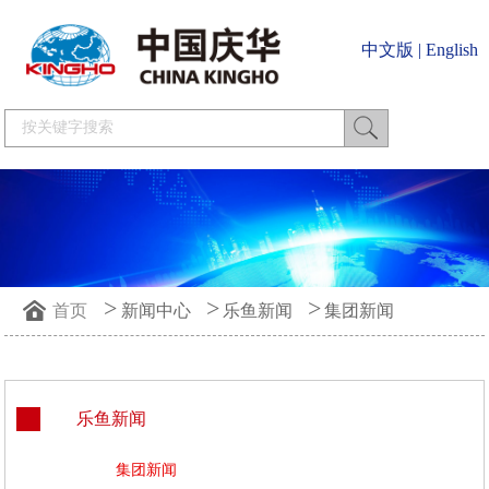
中文版
|
English
>
>
>
首页
新闻中心
乐鱼新闻
集团新闻
乐鱼新闻
集团新闻