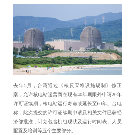
去年5月，台湾通过《核反应堆设施规制》修正
案，允许核电站运营商在现有40年期限外申请20年
许可证续期，核电站运行寿命或延长至60年。台电
称，此次提交的许可证续期申请及相关文件已获经
济部批准，计划包含机组现状及运行时间表、人员
配置及培训等五个主要部分。