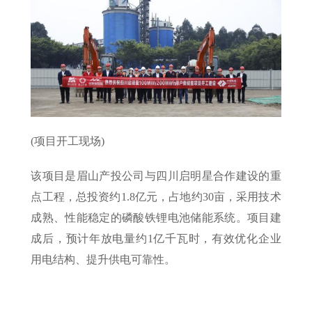
(项目开工现场)
该项目是眉山产投公司与四川启明星合作建设的重
点工程，总投资约1.8亿元，占地约30亩，采用技术
成熟、性能稳定的磷酸铁锂电池储能系统。项目建
成后，预计年放电量约1亿千瓦时，有效优化企业
用电结构、提升供电可靠性。