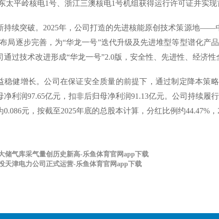
广东太平岭核电1号、浙江三澳核电1号机组获得运行许可证并实
新持续突破。2025年，公司打造的先进核能原创技术策源地——
”布局逐步完善，为“华龙一号”迭代升级及先进堆型等型谱化产品
司通过技术改进形成“华龙一号”2.0版，安全性、先进性、经济
益稳健增长。公司在保证安全质量的前提下，通过制定降本策略，合理
净利润97.65亿元，扣非后归母净利润91.13亿元。公司持续履
0.086元，按截至2025年底的总股本计算，分红比例约44.47%
大储气库采气量创历史新高-乐鱼体育官网app下载
投天津电力公司正式运营-乐鱼体育官网app下载