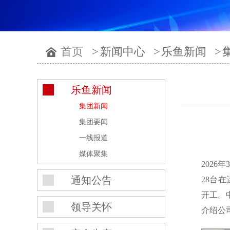
首页
>
新闻中心
>
乐鱼新闻
>
乐鱼新闻
集团新闻
集团要闻
一线报道
媒体聚集
2026
通知公告
28台
开工。
领导关怀
介绍公