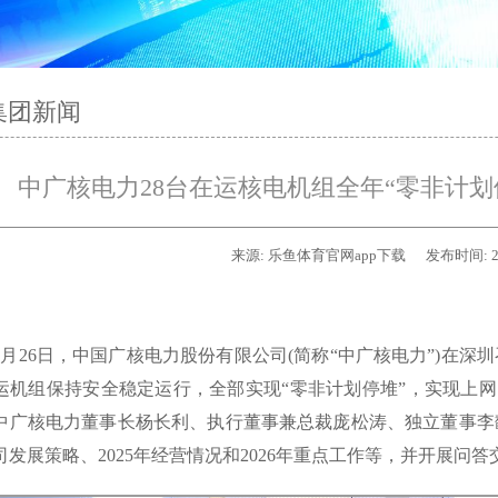
集团新闻
中广核电力28台在运核电机组全年“零非计划停
来源:
乐鱼体育官网app下载
发布时间:
2
年3月26日，中国广核电力股份有限公司(简称“中广核电力”)在深圳
在运机组保持安全稳定运行，全部实现“零非计划停堆”，实现上网电
中广核电力董事长杨长利、执行董事兼总裁庞松涛、独立董事李
司发展策略、2025年经营情况和2026年重点工作等，并开展问答