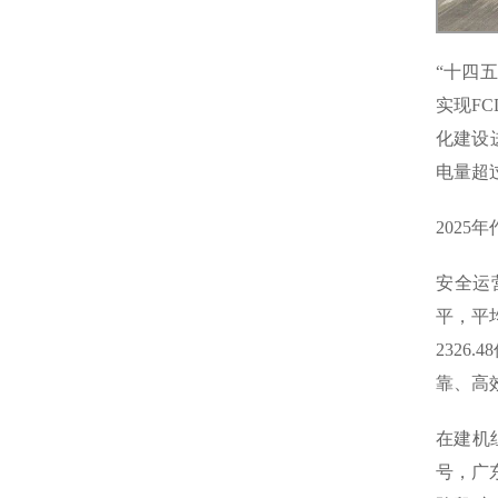
“十四
实现F
化建设
电量超过
202
安全运
平，平
2326
靠、高
在建机
号，广