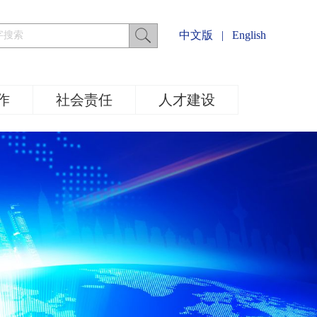
中文版
|
English
作
社会责任
人才建设