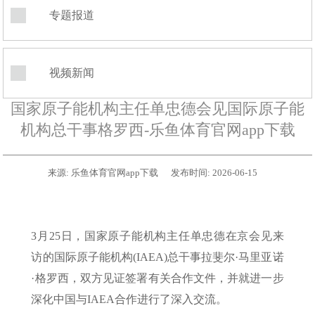
专题报道
视频新闻
国家原子能机构主任单忠德会见国际原子能
机构总干事格罗西-乐鱼体育官网app下载
来源:
乐鱼体育官网app下载
发布时间:
2026-06-15
3月25日，国家原子能机构主任单忠德在京会见来
访的国际原子能机构(IAEA)总干事拉斐尔·马里亚诺
·格罗西，双方见证签署有关合作文件，并就进一步
深化中国与IAEA合作进行了深入交流。