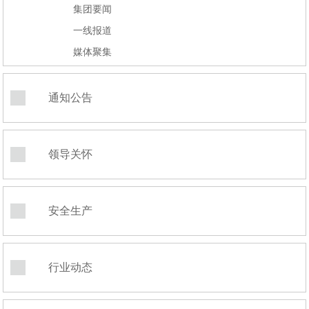
集团要闻
一线报道
媒体聚集
通知公告
领导关怀
安全生产
行业动态