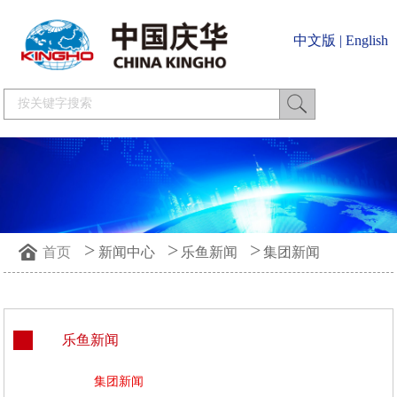
中文版
|
English
>
>
>
首页
新闻中心
乐鱼新闻
集团新闻
乐鱼新闻
集团新闻