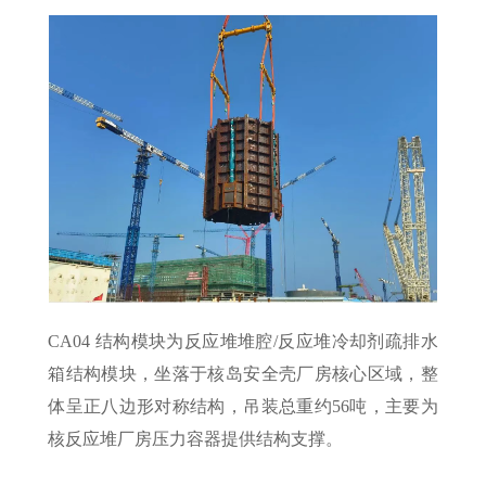
CA04 结构模块为反应堆堆腔/反应堆冷却剂疏排水
箱结构模块，坐落于核岛安全壳厂房核心区域，整
体呈正八边形对称结构，吊装总重约56吨，主要为
核反应堆厂房压力容器提供结构支撑。