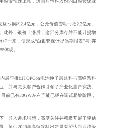
5年银价快速上涨，进而对帝科股份的白银套保业
亏损约2.4亿元，公允价值变动亏损2.2亿元。
。此外，银价上涨后，这部分库存并不能计提增
样一来，便形成“白银套保计提当期报表”与“存
未体现。
最早推出TOPCon电池种子层浆料与高铜浆料
业，并与龙头客户合作引领了产业化量产实践。
，目前已有20GW左右产能已经在调试爬坡阶段，
下，导入诉求强烈，高度关注并积极开展了评估
展，预估2026年高铜浆料出货量有望达到百吨级