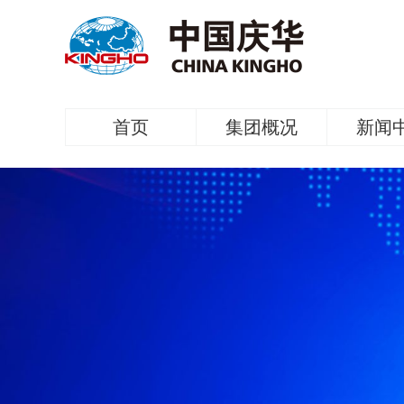
首页
集团概况
新闻