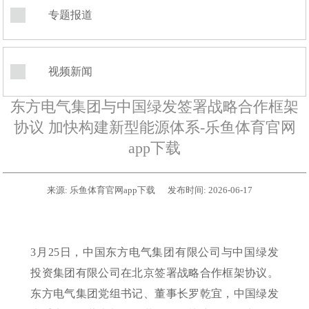
专题报道
视频新闻
东方电气集团与中国绿发签署战略合作框架
协议 加快构建新型能源体系-乐鱼体育官网
app下载
来源:
乐鱼体育官网app下载
发布时间:
2026-06-17
3月25日，中国东方电气集团有限公司与中国绿发
投资集团有限公司在北京签署战略合作框架协议。
东方电气集团党组书记、董事长罗乾宜，中国绿发