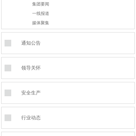
集团要闻
一线报道
媒体聚集
通知公告
领导关怀
安全生产
行业动态