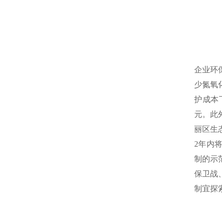
企业环
少氮氧
护成本
元。此
丽区生
2年内
制的示
保卫战
制宜探