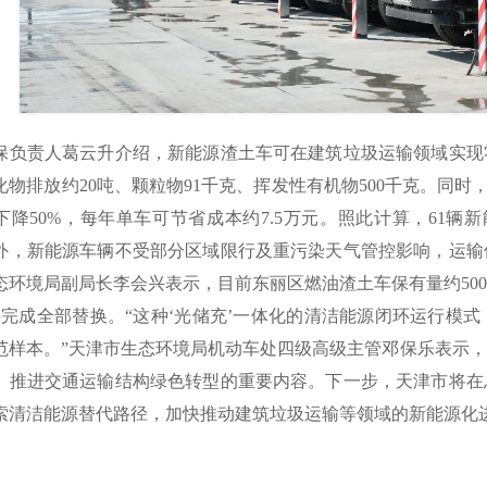
保负责人葛云升介绍，新能源渣土车可在建筑垃圾运输领域实现
化物排放约20吨、颗粒物91千克、挥发性有机物500千克。同时
下降50%，每年单车可节省成本约7.5万元。照此计算，61辆
外，新能源车辆不受部分区域限行及重污染天气管控影响，运输
态环境局副局长李会兴表示，目前东丽区燃油渣土车保有量约500
将完成全部替换。“这种‘光储充’一体化的清洁能源闭环运行模
范样本。”天津市生态环境局机动车处四级高级主管邓保乐表示
、推进交通运输结构绿色转型的重要内容。下一步，天津市将在
索清洁能源替代路径，加快推动建筑垃圾运输等领域的新能源化