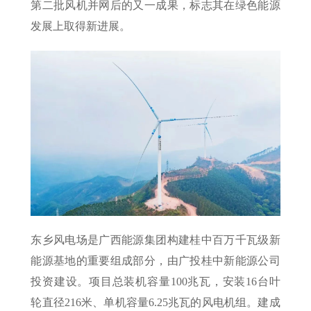
第二批风机并网后的又一成果，标志其在绿色能源
发展上取得新进展。
东乡风电场是广西能源集团构建桂中百万千瓦级新
能源基地的重要组成部分，由广投桂中新能源公司
投资建设。项目总装机容量100兆瓦，安装16台叶
轮直径216米、单机容量6.25兆瓦的风电机组。建成