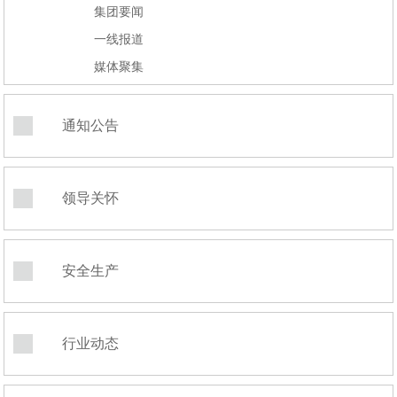
集团要闻
一线报道
媒体聚集
通知公告
领导关怀
安全生产
行业动态