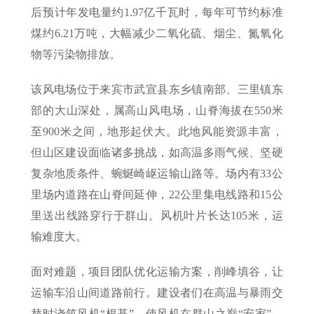
后预计年发电量约1.97亿千瓦时，每年可节约标准
煤约6.21万吨，大幅减少二氧化硫、烟尘、氮氧化
物等污染物排放。
该风电场位于来宾市武宣县东乡镇南部、三里镇东
部的大山深处，属高山风电场，山脊海拔在550米
至900米之间，地形起伏大。此地风能资源丰富，
但山区建设面临诸多挑战，如高温多雨气候、坚硬
复杂地质条件、蜿蜒崎岖运输山路等。场内有33公
里场内道路在山脊间延伸，22公里集电线路和15公
里送出线路穿行于群山。风机叶片长达105米，运
输难度大。
面对难题，项目团队优化运输方案，削峰填谷，让
运输车沿山间道路前行。建设者们在高温与暴雨交
替时浇筑风机“根基”，使风机在群山之巅“安家”。