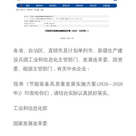
各省、自治区、直辖市及计划单列市、新疆生产建
设兵团工业和信息化主管部门、发展改革委、国资
委、能源主管部门，有关中央企业：
现将《节能装备高质量发展实施方案(2026—2028
年)》印发给你们，请结合实际认真抓好落实。
工业和信息化部
国家发展改革委