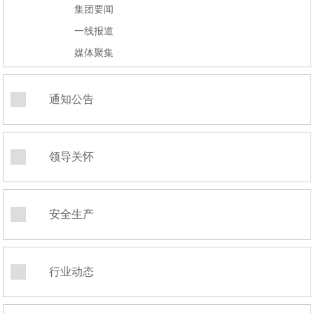
集团要闻
一线报道
媒体聚集
通知公告
领导关怀
安全生产
行业动态