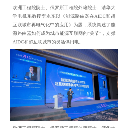
欧洲工程院院士、俄罗斯工程院外籍院士、清华大
学电机系教授李永东以《能源路由器在AIDC和超
互联城市再电气化中的应用》为题，系统阐述了能
源路由器如何成为城市能源互联网的“关节”，支撑
AIDC和超互联城市的灵活供用电。