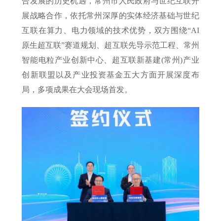
合发展的历史机遇，常州市人民政府与世纪互联开
展战略合作，依托常州深厚的实体经济基础与世纪
互联在算力、电力领域的技术优势，双方围绕“AI
原生超互联”赛道规划、超互联先导示范工程、常州
智能电粒产业创新中心、超互联新基建(常州)产业
创新联盟以及产业投资基金五大方面开展深度布
局，多项成果在大会现场首发。