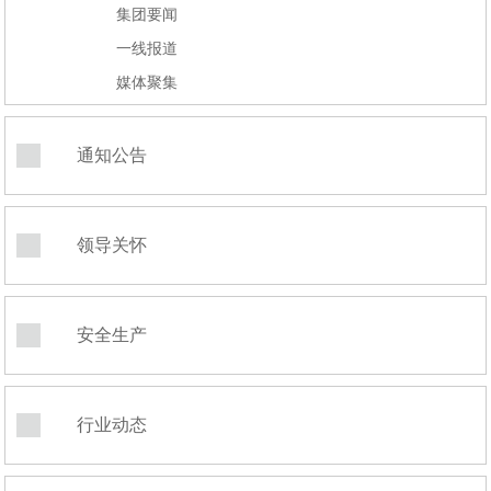
集团要闻
一线报道
媒体聚集
通知公告
领导关怀
安全生产
行业动态