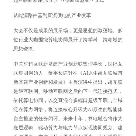
超互联新基建(常州)产业创新联盟成立仪式
从能源路由器到直流供电的产业变革
大会不仅是成果的展示场，更是思想的激荡地。多
位行业大咖围绕算电协同展开了跨学科、跨领域的
思想碰撞。
中关村超互联新基建产业创新联盟理事长，世纪互
联集团创始人、董事长陈升在《AI原生超互联城市
新基建产业创新和发展》主旨演讲中提出，超互联
是继互联网、移动互联网之后的下一代连接范式，
依托算电协同，以交直混合多端口超级互联与全域
泛在算力网络，将连接核心升级为AI原生的智能体
自主推进的任务闭环。未来十年，算电融合将作为
底层逻辑，驱动算力与电力节点实现协同规划、建