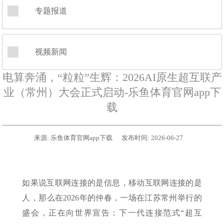
专题报道
视频新闻
电算奔涌，“粒粒”生辉：2026AI原生超互联产
业（常州）大会正式启动-乐鱼体育官网app下
载
来源:
乐鱼体育官网app下载
发布时间:
2026-06-27
如果说互联网连接的是信息，移动互联网连接的是
人，那么在2026年的仲春，一场在江苏常州举行的
盛会，正在向世界宣告：下一代连接范式“超互