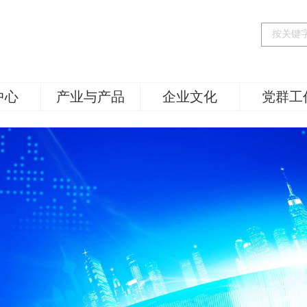
中心
产业与产品
企业文化
党群工