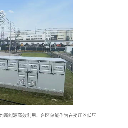
约新能源高效利用。台区储能作为在变压器低压