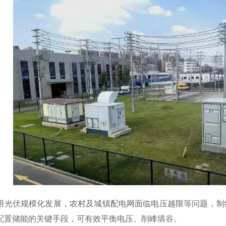
用光伏规模化发展，农村及城镇配电网面临电压越限等问题，制
配置储能的关键手段，可有效平衡电压、削峰填谷。