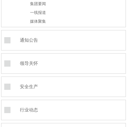
集团要闻
一线报道
媒体聚集
通知公告
领导关怀
安全生产
行业动态