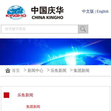
中文版
|
English
>
>
>
首页
新闻中心
乐鱼新闻
集团新闻
乐鱼新闻
集团新闻