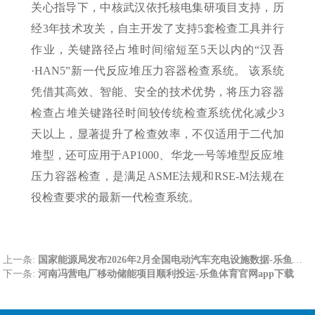
关心指导下，中核武汉依托核电集研项目支持，历
经3年技术攻关，自主开发了支持5套检查工具并行
作业，关键路径占堆时间缩短至5天以内的“汉吾
·HAN5”新一代反应堆压力容器检查系统。 该系统
凭借其高效、智能、安全的技术优势，将压力容器
检查占堆关键路径时间较传统检查系统优化减少3
天以上，显著提升了检查效率，不仅适用于二代加
堆型，还可应用于AP1000、华龙一号等堆型反应堆
压力容器检查，是满足ASME法规和RSE-M法规在
役检查要求的最新一代检查系统。
上一条:
国家能源局发布2026年2月全国电动汽车充电设施数据-乐鱼体育官网app下载
下一条:
河南冯营电厂移动储能项目顺利投运-乐鱼体育官网app下载