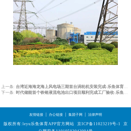
上一条:
台湾近海海龙海上风电场三期首台涡轮机安装完成-乐鱼体育官网app下载
下一条:
时代储能首个铁铬液流电池出口项目顺利完成工厂验收-乐鱼体育官网app下载
|
|
|
友情链接
办公链接
集团子网
法律声明
版权所有:leyu乐鱼体育APP官方网站
京ICP备11023219号-1
京