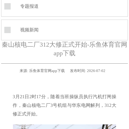
专题报道
视频新闻
秦山核电二厂312大修正式开始-乐鱼体育官网
app下载
来源:
乐鱼体育官网app下载
发布时间:
2026-07-02
3月21日2时17分，随着当班操纵员执行汽机打闸操
作，秦山核电二厂3号机组与华东电网解列，312大
修正式开始。