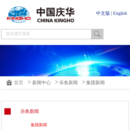
中文版
|
English
>
>
>
首页
新闻中心
乐鱼新闻
集团新闻
乐鱼新闻
集团新闻