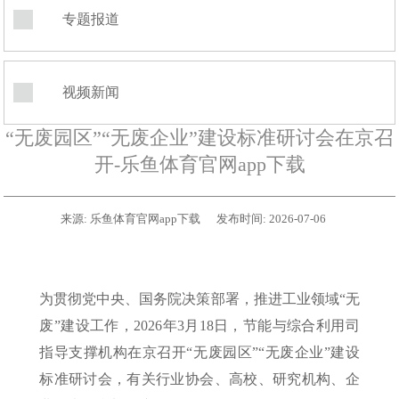
专题报道
视频新闻
“无废园区”“无废企业”建设标准研讨会在京召
开-乐鱼体育官网app下载
来源:
乐鱼体育官网app下载
发布时间:
2026-07-06
为贯彻党中央、国务院决策部署，推进工业领域“无
废”建设工作，2026年3月18日，节能与综合利用司
指导支撑机构在京召开“无废园区”“无废企业”建设
标准研讨会，有关行业协会、高校、研究机构、企