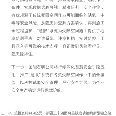
条件，实现数据远程可视、精准研判、安全作业，
有效规避了传统受限空间作业可能面临的缺氧、中
毒等安全风险。从隐患排查到方案确认，再到施工
全过程监护，“慧眼”系统为受限空间施工提供了心
率监测手表、对讲系统、违章抓拍、实时监控、工
具录入等可靠的技术支撑，真正做到风险看得见、
隐患控得住。
下一步，国能石狮公司将持续深化智慧安全手段应
用，推广“慧眼”系统在各类受限空间作业中的全覆
盖，以科技赋能安全管理，严守安全红线，为企业
安全生产稳定运行保驾护航。
上一条:
总投资约14.4亿元！新疆三十四团蒲昌镇成功签约新型独立储能项目-乐鱼体育官网app下载