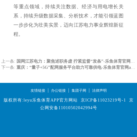
等重点领域，持续关注数据、经济与用电增长关
系，持续升级数据采集、分析技术，才能引领蓝图
一步步化为壮美实景，迈向江苏电力事业辉煌新征
程。
上一条:
国网江苏电力：聚焦述职务虚 拧紧监督“发条”-乐鱼体育官网app下载
下一条:
重庆：“量子+5G”配网服务平台助力可靠供电-乐鱼体育官网app下载
|
|
|
友情链接
办公链接
集团子网
法律声明
版权所有:leyu乐鱼体育APP官方网站
京ICP备11023219号-1
京
公网安备11010502042994号