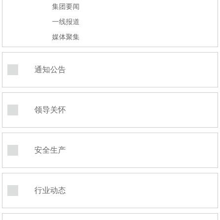
集团要闻
一线报道
媒体聚集
通知公告
领导关怀
安全生产
行业动态