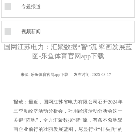
专题报道
视频新闻
国网江苏电力：汇聚数据“智”流 擘画发展蓝
图-乐鱼体育官网app下载
来源:
乐鱼体育官网app下载
发布时间:
2025-08-17
报载：最近，国网江苏省电力有限公司召开2024年
三季度经济活动分析会，巧用经济活动分析会这一
关键“阵地”，全力汇聚数据“智”流，有条不紊地擘
画企业前行的壮丽发展蓝图，尽显行业“排头兵”的