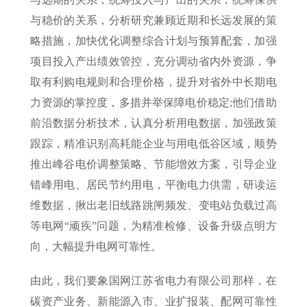
与稳价的关系，分析研究兼顾近期和长远发展的策
略措施，加快优化调整综合计划与预算配套，加强
项目投入产出绩效管控，充分调动省内外资源，争
取有利购电规则和合理价格，提升对省外中长期电
力资源的掌控度，多措并举保障电价稳定;他们借助
前沿数据分析技术，认真分析用电数据，加强政策
跟踪，精准识别高耗能企业与用电低谷区域，顺势
推出峰谷电价调整策略、节能增效方案，引导企业
错峰用电、居民节约用电，平衡电力供需，研读运
维数据，揪出老旧线路跳闸频发、变电站负载过高
等电网“顽疾”问题，为精准检修、设备升级点明方
向，大幅提升电网可靠性。
由此，我们要象国网江苏省电力有限公司那样，在
碳资产业务、新能源入市、业扩报装、配网可靠性