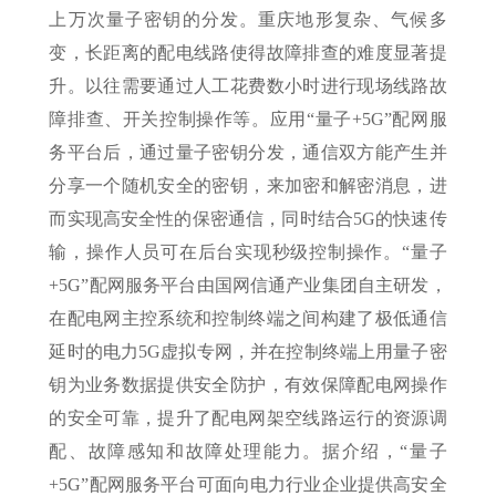
上万次量子密钥的分发。重庆地形复杂、气候多
变，长距离的配电线路使得故障排查的难度显著提
升。以往需要通过人工花费数小时进行现场线路故
障排查、开关控制操作等。应用“量子+5G”配网服
务平台后，通过量子密钥分发，通信双方能产生并
分享一个随机安全的密钥，来加密和解密消息，进
而实现高安全性的保密通信，同时结合5G的快速传
输，操作人员可在后台实现秒级控制操作。“量子
+5G”配网服务平台由国网信通产业集团自主研发，
在配电网主控系统和控制终端之间构建了极低通信
延时的电力5G虚拟专网，并在控制终端上用量子密
钥为业务数据提供安全防护，有效保障配电网操作
的安全可靠，提升了配电网架空线路运行的资源调
配、故障感知和故障处理能力。据介绍，“量子
+5G”配网服务平台可面向电力行业企业提供高安全