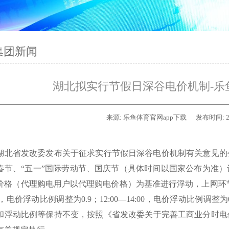
集团新闻
湖北拟实行节假日深谷电价机制-乐鱼
来源:
乐鱼体育官网app下载
发布时间:
2
湖北省发改委发布关于征求实行节假日深谷电价机制有关意见的
春节、“五一”国际劳动节、国庆节（具体时间以国家公布为准
格（代理购电用户以代理购电价格）为基准进行浮动，上网环节线损费用
00，电价浮动比例调整为0.9；12:00—14:00，电价浮动比例
和浮动比例等保持不变，按照《省发改委关于完善工商业分时电价