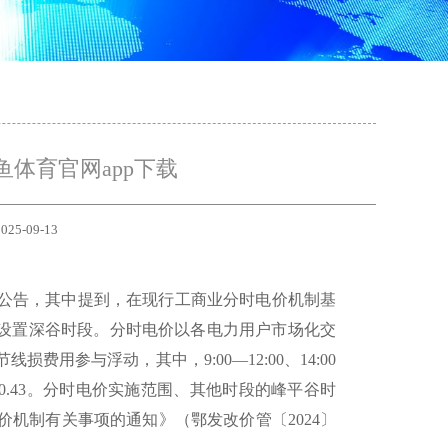
体育官网app下载
025-09-13
公告，其中提到，在现行工商业分时电价机制基
）设置深谷时段。分时电价以各电力用户市场化交
参与浮动，其中，9:00—12:00、14:00
调整为0.43。分时电价实施范围、其他时段的峰平谷时
机制有关事项的通知》（鄂发改价管〔2024〕