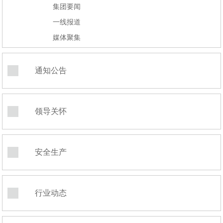
集团要闻
一线报道
媒体聚集
通知公告
领导关怀
安全生产
行业动态