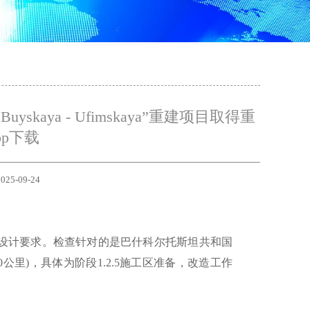
kaya - Ufimskaya”重建项目取得重
pp下载
025-09-24
建符合设计要求。检查针对的是巴什科尔托斯坦共和国
-140公里)，具体为阶段1.2.5施工区准备，改造工作