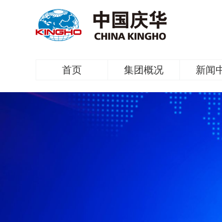
首页
集团概况
新闻