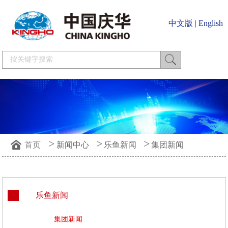
中文版
|
English
>
>
>
首页
新闻中心
乐鱼新闻
集团新闻
乐鱼新闻
集团新闻