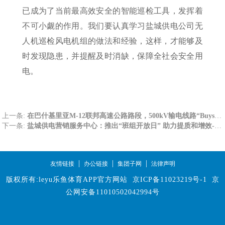
已成为了当前最高效安全的智能巡检工具，发挥着
不可小觑的作用。我们要认真学习盐城供电公司无
人机巡检风电机组的做法和经验，这样，才能够及
时发现隐患，并提醒及时消缺，保障全社会安全用
电。
上一条:
在巴什基里亚M-12联邦高速公路路段，500kV输电线路“Buyskaya - Ufimskaya”重建项目取得重要进展-乐鱼体育官网app下载
下一条:
盐城供电营销服务中心：推出“班组开放日” 助力提质和增效-乐鱼体育官网app下载
|
|
|
友情链接
办公链接
集团子网
法律声明
版权所有:leyu乐鱼体育APP官方网站
京ICP备11023219号-1
京
公网安备11010502042994号