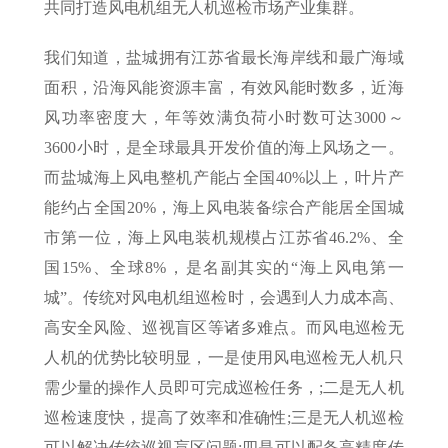
共同打造风电机组无人机巡检市场产业集群。
我们知道，盐城拥有江苏省最长海岸线和最广海域
面积，沿海风能资源丰富，有效风能时数多，近海
风功率密度大，年等效满负荷小时数可达3000～
3600小时，是全球最具开发价值的海上风场之一。
而盐城海上风电整机产能占全国40%以上，叶片产
能约占全国20%，海上风电装备综合产能居全国城
市第一位，海上风电装机规模占江苏省46.2%、全
国15%、全球8%，是名副其实的“海上风电第一
城”。传统对风电机组巡检时，会遇到人力成本高、
高安全风险、巡视盲区等诸多难点。而风电巡检无
人机的优势比较明显，一是使用风电巡检无人机只
需少量的操作人员即可完成巡检任务，;二是无人机
巡检速度快，提高了效率和准确性;三是无人机巡检
可以解决传统巡视盲区问题;四是可以配备高精度传