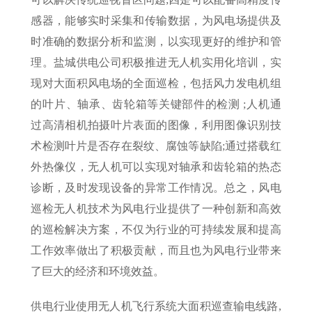
感器，能够实时采集和传输数据，为风电场提供及
时准确的数据分析和监测，以实现更好的维护和管
理。盐城供电公司积极推进无人机实用化培训，实
现对大面积风电场的全面巡检，包括风力发电机组
的叶片、轴承、齿轮箱等关键部件的检测 ;人机通
过高清相机拍摄叶片表面的图像，利用图像识别技
术检测叶片是否存在裂纹、腐蚀等缺陷;通过搭载红
外热像仪，无人机可以实现对轴承和齿轮箱的热态
诊断，及时发现设备的异常工作情况。总之，风电
巡检无人机技术为风电行业提供了一种创新和高效
的巡检解决方案，不仅为行业的可持续发展和提高
工作效率做出了积极贡献，而且也为风电行业带来
了巨大的经济和环境效益。
供电行业使用无人机飞行系统大面积巡查输电线路,