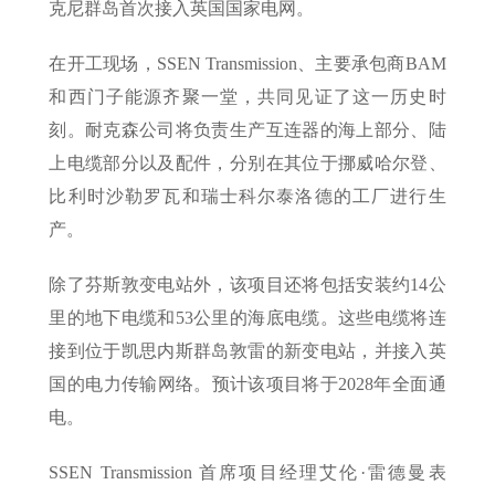
克尼群岛首次接入英国国家电网。
在开工现场，SSEN Transmission、主要承包商BAM
和西门子能源齐聚一堂，共同见证了这一历史时
刻。耐克森公司将负责生产互连器的海上部分、陆
上电缆部分以及配件，分别在其位于挪威哈尔登、
比利时沙勒罗瓦和瑞士科尔泰洛德的工厂进行生
产。
除了芬斯敦变电站外，该项目还将包括安装约14公
里的地下电缆和53公里的海底电缆。这些电缆将连
接到位于凯思内斯群岛敦雷的新变电站，并接入英
国的电力传输网络。预计该项目将于2028年全面通
电。
SSEN Transmission 首席项目经理艾伦·雷德曼表