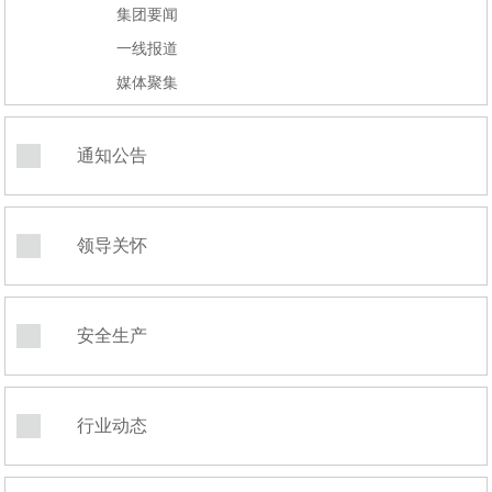
集团要闻
一线报道
媒体聚集
通知公告
领导关怀
安全生产
行业动态