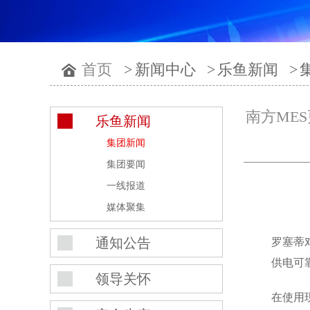
首页
>
新闻中心
>
乐鱼新闻
>
南方MES更
乐鱼新闻
集团新闻
集团要闻
一线报道
媒体聚集
通知公告
罗塞蒂
供电可
领导关怀
在使用