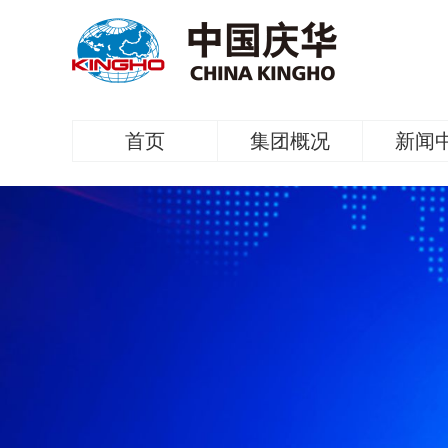
首页
集团概况
新闻