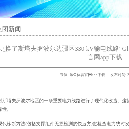
集团新闻
换了斯塔夫罗波尔边疆区330 kV输电线路“Glagora
官网app下载
来源:
乐鱼体育官网app下载
发布时间:
2
对斯塔夫罗波尔地区的一条重要电力线路进行了现代化改造。这提高
靠性。
现代诊断方法(包括支撑组件无损检测的快速方法)检查​​电力线时