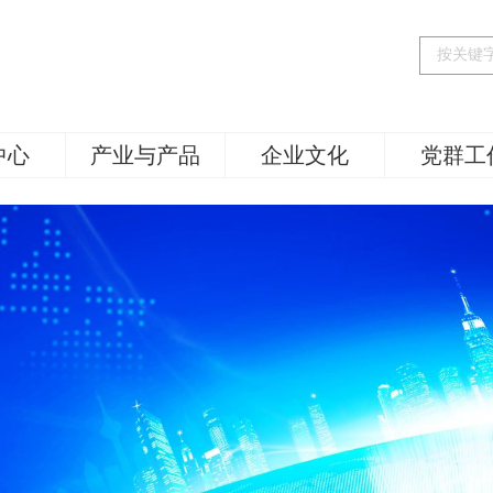
中心
产业与产品
企业文化
党群工